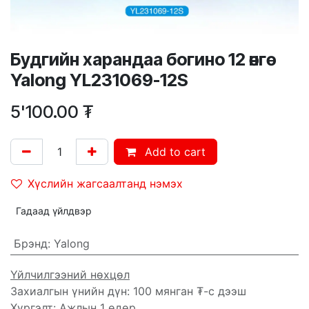
Будгийн харандаа богино 12 өнгө
Yalong YL231069-12S
5'100.00
₮
Add to cart
Хүслийн жагсаалтанд нэмэх
Гадаад үйлдвэр
Брэнд
:
Yalong
Үйлчилгээний нөхцөл
Захиалгын үнийн дүн: 100 мянган ₮-с дээш
Хүргэлт: Ажлын 1 өдөр