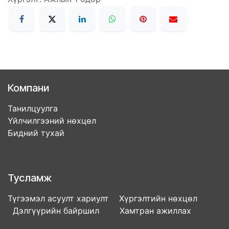
Компани
Танилцуулга
Үйлчилгээний нөхцөл
Бидний тухай
Тусламж
Түгээмэл асуулт хариулт Хүргэлтийн нөхцөл
Дэлгүүрийн байршил Хамтран ажиллах