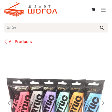
Skip to Content
All Products