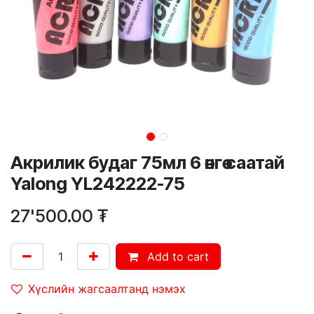
Акрилик будаг 75мл 6 өнгө саатай
Yalong YL242222-75
27'500.00
₮
Add to cart
Хүслийн жагсаалтанд нэмэх