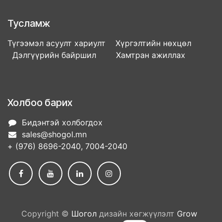
Тусламж
Түгээмэл асуулт хариулт Хүргэлтийн нөхцөл
Дэлгүүрийн байршил Хамтран ажиллах
Холбоо барих
Бидэнтэй холбогдох
sales@shogol.mn
+ (976) 8696-2040, 7004-2040
Copyright ©
Шогол
дизайн хөгжүүлэлт
Grow