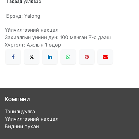
Гадаад үйлдвэр
Брэнд
:
Yalong
Үйлчилгээний нөхцөл
Захиалгын үнийн дүн: 100 мянган ₮-с дээш
Хүргэлт: Ажлын 1 өдөр
Компани
Танилцуулга
Үйлчилгээний нөхцөл
Бидний тухай