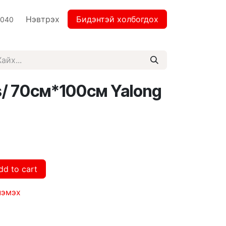
Нэвтрэх
Бидэнтэй холбогдох
2040
s/ 70см*100см Yalong
dd to cart
нэмэх