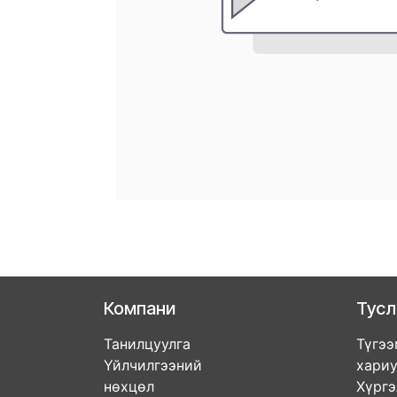
Компани
Тус
Танилцуулга
Түгээ
Үйлчилгээний
хари
нөхцөл
Хүрг