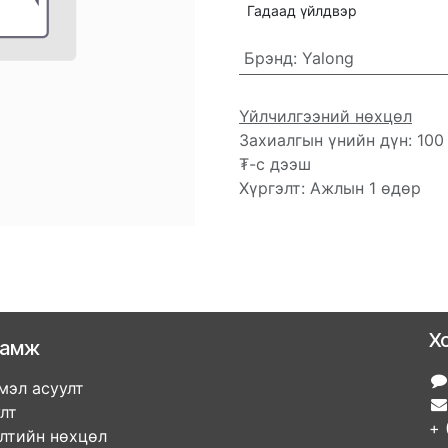
Гадаад үйлдвэр
Брэнд
:
Yalong
Үйлчилгээний нөхцөл
Захиалгын үнийн дүн: 100
₮-с дээш
Хүргэлт: Ажлын 1 өдөр
Х
ламж
мэл асуулт
улт
+ 
элтийн нөхцөл