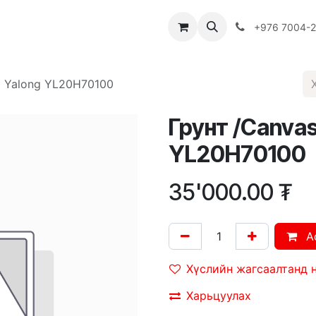
Багш
Багцууд
Хямдрал
♻️ Эко шогол
+976 7004-
м Yalong YL20H70100
Грунт /Canva
YL20H70100
35'000.00
₮
A
Хүслийн жагсаалтанд 
Харьцуулах