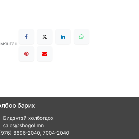
 мянган
олбоо барих
Бидэнтэй холбогдох
sales@shogol.mn
(976) 8696-2040, 7004-2040