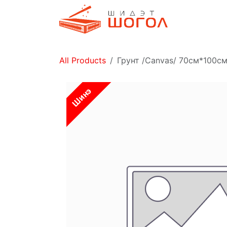
Skip to Content
Дэлгүүр
All Products
Грунт /Canvas/ 70см*100с
Шинэ