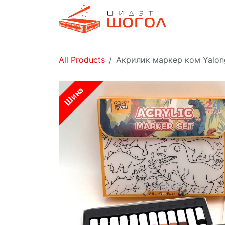
Skip to Content
Дэлгүүр
All Products
Акрилик маркер ком Yalon
Шинэ