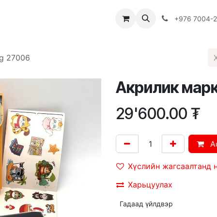
Багш
Багцууд
Хямдрал
♻️ Эко шогол
+976 7004-
g 27006
Акрилик марк
29'600.00
₮
A
Хүслийн жагсаалтанд 
Харьцуулах
Гадаад үйлдвэр