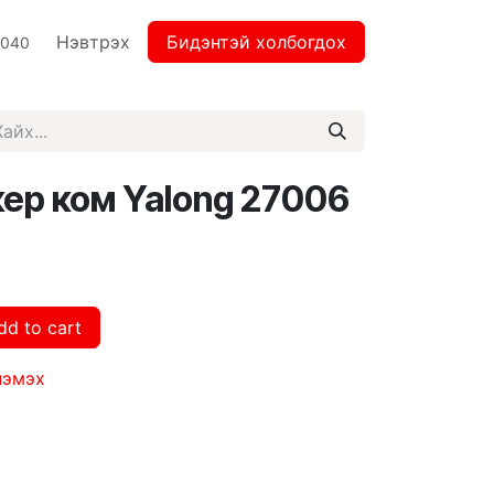
Нэвтрэх
Бидэнтэй холбогдох
2040
ер ком Yalong 27006
dd to cart
нэмэх