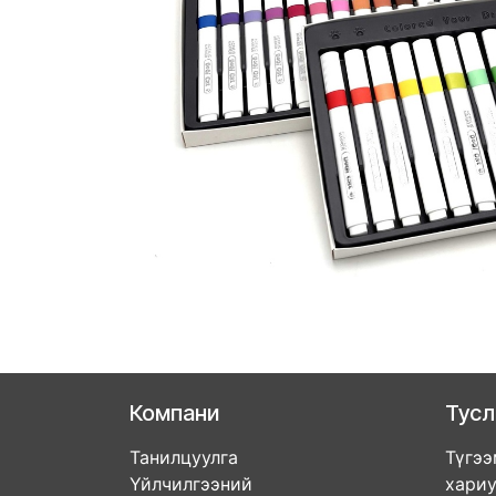
Компани
Тус
Танилцуулга
Түгээ
Үйлчилгээний
хари