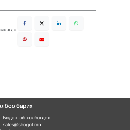
 мянган
олбоо барих
Бидэнтэй холбогдох
sales@shogol.mn