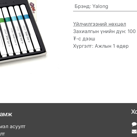
Брэнд
:
Yalong
Үйлчилгээний нөхцөл
Захиалгын үнийн дүн: 100
₮-с дээш
Хүргэлт: Ажлын 1 өдөр
Х
ламж
мэл асуулт
улт