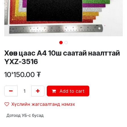
Хөөсөн цаас А4 10ш саатай наалттай
YXZ-3516
10'150.00
₮
Add to cart
Хүслийн жагсаалтанд нэмэх
Дотоод УБ-с бусад