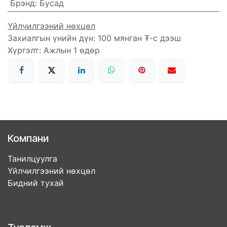
Брэнд
:
Бусад
Үйлчилгээний нөхцөл
Захиалгын үнийн дүн: 100 мянган ₮-с дээш
Хүргэлт: Ажлын 1 өдөр
Компани
Танилцуулга
Үйлчилгээний нөхцөл
Бидний тухай