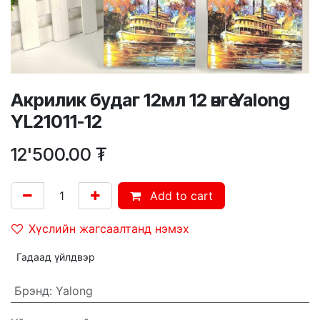
Акрилик будаг 12мл 12 өнгө Yalong
YL21011-12
12'500.00
₮
Add to cart
Хүслийн жагсаалтанд нэмэх
Гадаад үйлдвэр
Брэнд
:
Yalong