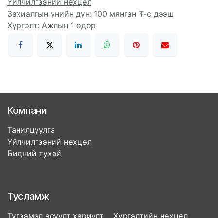
Үйлчилгээний нөхцөл
Захиалгын үнийн дүн: 100 мянган ₮-с дээш
Хүргэлт: Ажлын 1 өдөр
Компани
Танилцуулга
Үйлчилгээний нөхцөл
Бидний тухай
Тусламж
Түгээмэл асуулт хариулт Хүргэлтийн нөхцөл