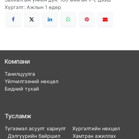
Хүргэлт: Ажлын 1 өдөр
Компани
Танилцуулга
Үйлчилгээний нөхцөл
Бидний тухай
Тусламж
Түгээмэл асуулт хариулт Хүргэлтийн нөхцөл
Дэлгүүрийн байршил Хамтран ажиллах