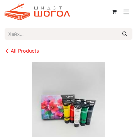
Skip to Content
All Products