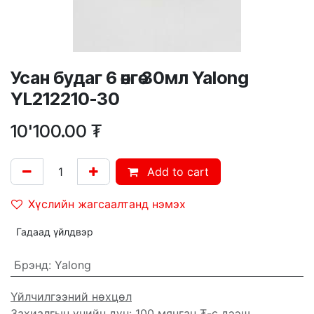
Усан будаг 6 өнгө 30мл Yalong
YL212210-30
10'100.00
₮
Add to cart
Хүслийн жагсаалтанд нэмэх
Гадаад үйлдвэр
Брэнд
:
Yalong
Үйлчилгээний нөхцөл
Захиалгын үнийн дүн: 100 мянган ₮-с дээш