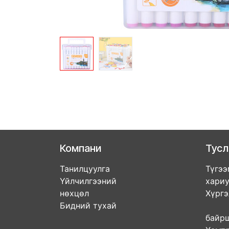
Компани
Тус
Танилцуулга
Түгээ
Үйлчилгээний
хари
нөхцөл
Хүрг
Бидний тухай
Дэл
бай