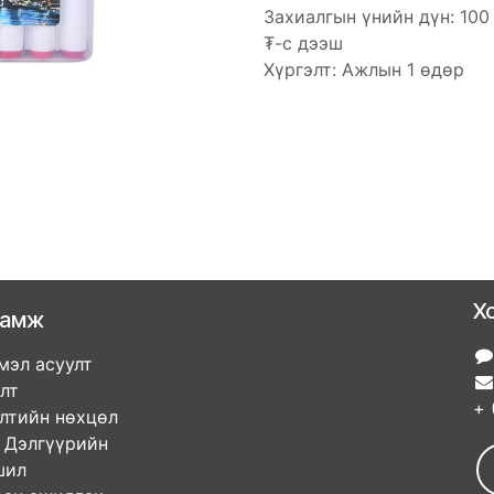
Захиалгын үнийн дүн: 100
₮-с дээш
Хүргэлт: Ажлын 1 өдөр
Х
ламж
мэл асуулт
улт
+ 
элтийн нөхцөл
гүүрийн
ршил