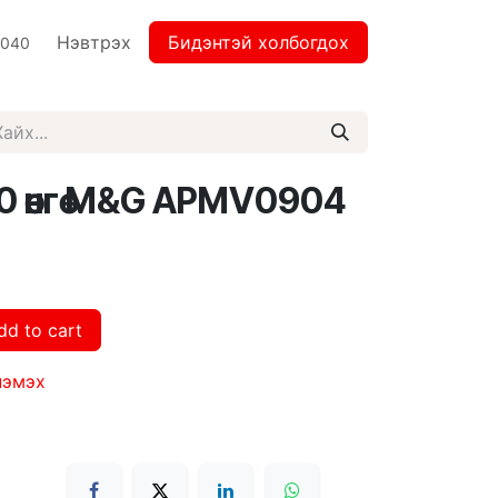
Нэвтрэх
Бидэнтэй холбогдох
2040
 өнгө M&G APMV0904
dd to cart
нэмэх