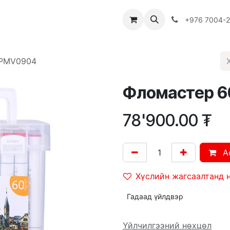
Багш
Багцууд
Хямдрал
♻️ Эко шогол
+976 7004-
APMV0904
Фломастер 60
78'900.00
₮
A
Хүслийн жагсаалтанд 
Гадаад үйлдвэр
Үйлчилгээний нөхцөл