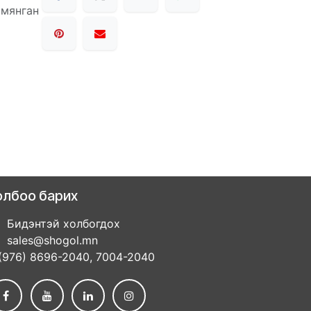
 мянган
олбоо барих
Бидэнтэй холбогдох
sales@shogol.mn
(976) 8696-2040, 7004-2040