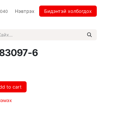
Нэвтрэх
Бидэнтэй холбогдох
2040
L83097-6
dd to cart
нэмэх