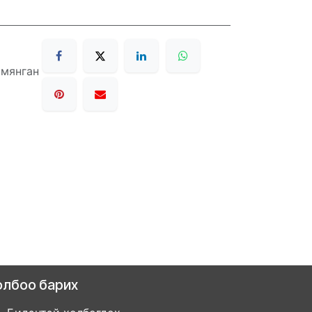
 мянган
олбоо барих