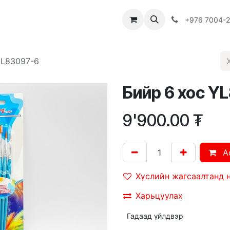
Багш
Багцууд
Хямдрал
♻️ Эко шогол
+976 7004-
YL83097-6
Бийр 6 хос Y
9'900.00
₮
A
Хүслийн жагсаалтанд 
Харьцуулах
Гадаад үйлдвэр