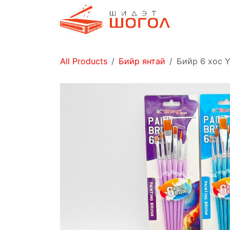
Skip to Content
Дэлгүүр
All Products
Бийр янтай
Бийр 6 хос 