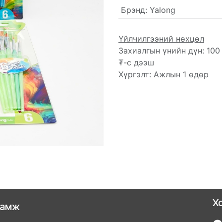
Брэнд
:
Yalong
Үйлчилгээний нөхцөл
Захиалгын үнийн дүн: 100
₮-с дээш
Хүргэлт: Ажлын 1 өдөр
Х
ламж