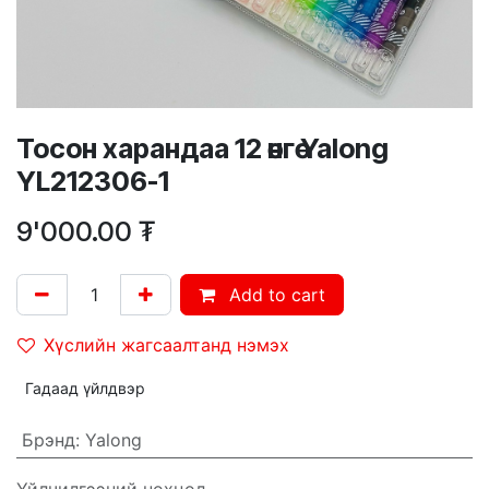
Тосон харандаа 12 өнгө Yalong
YL212306-1
9'000.00
₮
Add to cart
Хүслийн жагсаалтанд нэмэх
Гадаад үйлдвэр
Брэнд
:
Yalong