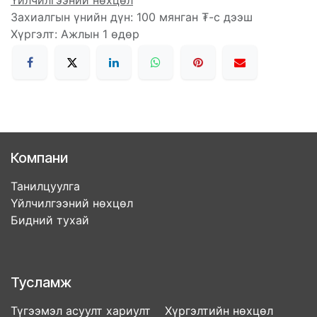
Үйлчилгээний нөхцөл
Захиалгын үнийн дүн: 100 мянган ₮-с дээш
Хүргэлт: Ажлын 1 өдөр
Компани
Танилцуулга
Үйлчилгээний нөхцөл
Бидний тухай
Тусламж
Түгээмэл асуулт хариулт Хүргэлтийн нөхцөл