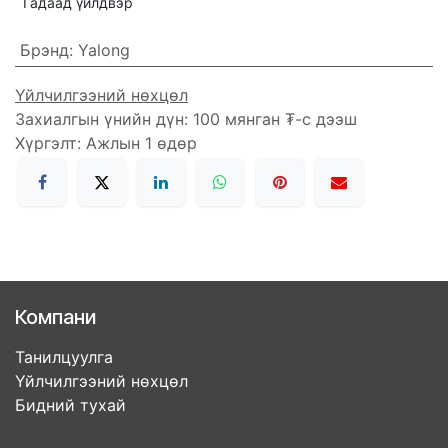
Гадаад үйлдвэр
Брэнд
:
Yalong
Үйлчилгээний нөхцөл
Захиалгын үнийн дүн: 100 мянган ₮-с дээш
Хүргэлт: Ажлын 1 өдөр
Компани
Танилцуулга
Үйлчилгээний нөхцөл
Бидний тухай