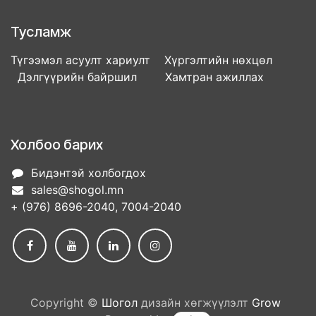
Тусламж
Түгээмэл асуулт хариулт Хүргэлтийн нөхцөл
Дэлгүүрийн байршил Хамтран ажиллах
Холбоо барих
Бидэнтэй холбогдох
sales@shogol.mn
+ (976) 8696-2040, 7004-2040
Copyright ©
Шогол
дизайн хөгжүүлэлт
Grow