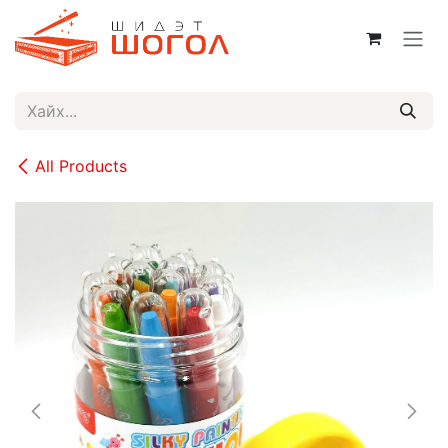
Skip to Content
All Products