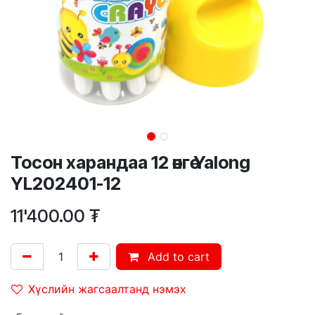
Тосон харандаа 12 өнгө Yalong
YL202401-12
11'400.00
₮
Add to cart
Хүслийн жагсаалтанд нэмэх