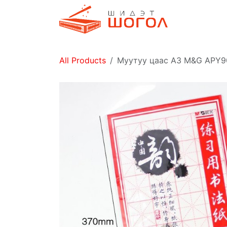
Skip to Content
Дэлгүүр
All Products
Муутуу цаас A3 M&G APY9