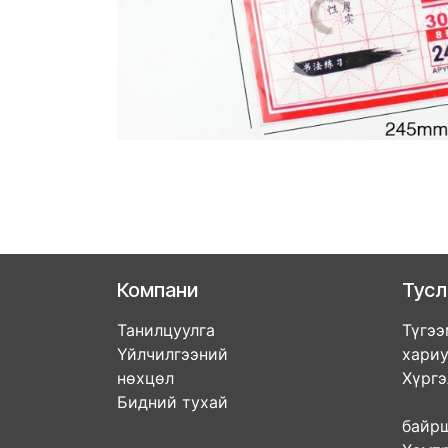
Компани
Тус
Танилцуулга
Түгээ
Үйлчилгээний
хари
нөхцөл
Хүрг
Бидний тухай
Дэл
бай