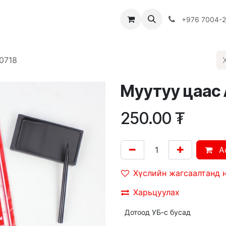
Багш
Багцууд
Хямдрал
♻️ Эко шогол
+976 7004-
0718
Муутуу цаас
250.00
₮
A
Хүслийн жагсаалтанд 
Харьцуулах
Дотоод УБ-с бусад