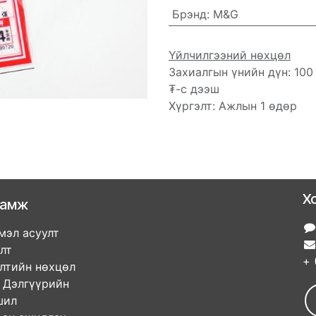
Брэнд
:
M&G
Үйлчилгээний нөхцөл
Захиалгын үнийн дүн: 100
₮-с дээш
Хүргэлт: Ажлын 1 өдөр
Х
ламж
мэл асуулт
улт
+ 
элтийн нөхцөл
гүүрийн
ршил