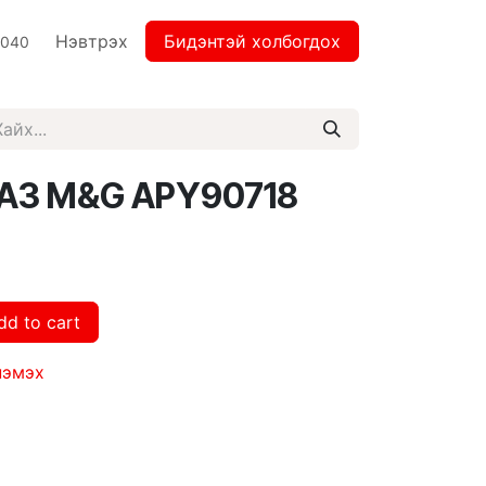
Нэвтрэх
Бидэнтэй холбогдох
2040
 A3 M&G APY90718
dd to cart
нэмэх