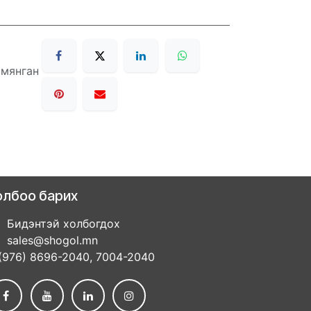
 мянган
олбоо барих
Бидэнтэй холбогдох
sales@shogol.mn
(976) 8696-2040, 7004-2040