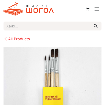
Skip to Content
All Products