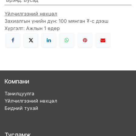
Брэнд
:
Бусад
Үйлчилгээний нөхцөл
Захиалгын үнийн дүн: 100 мянган ₮-с дээш
Хүргэлт: Ажлын 1 өдөр
Компани
Танилцуулга
Үйлчилгээний нөхцөл
Бидний тухай
Тусламж