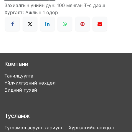
Захиалгын үнийн дүн: 100 мянган ₮-с дээш
Хүргэлт: Ажлын 1 өдөр
Компани
Танилцуулга
Үйлчилгээний нөхцөл
Бидний тухай
Тусламж
Түгээмэл асуулт хариулт Хүргэлтийн нөхцөл