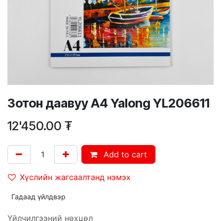
Зотон даавуу А4 Yalong YL206611
12'450.00
₮
Add to cart
Хүслийн жагсаалтанд нэмэх
Гадаад үйлдвэр
Үйлчилгээний нөхцөл