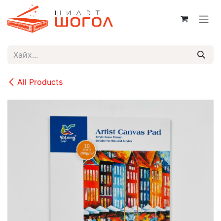
Skip to Content
All Products