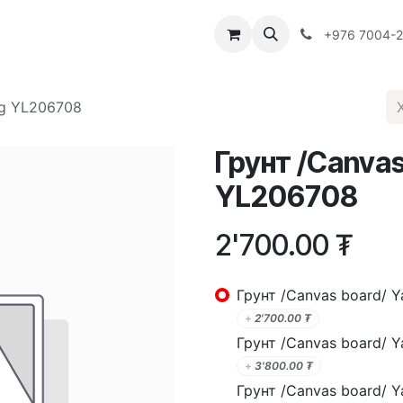
Багш
Багцууд
Хямдрал
♻️ Эко шогол
+976 7004-
ng YL206708
Грунт /Canvas
YL206708
2'700.00
₮
Грунт /Canvas board/ 
+
2'700.00
₮
Грунт /Canvas board/ 
+
3'800.00
₮
Грунт /Canvas board/ 