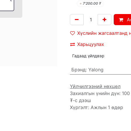
+
7'200.00
₮
A
Хүслийн жагсаалтанд 
Харьцуулах
Гадаад үйлдвэр
Брэнд
:
Yalong
Үйлчилгээний нөхцөл
Захиалгын үнийн дүн: 100
₮-с дээш
Хүргэлт: Ажлын 1 өдөр