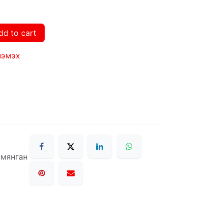
dd to cart
нэмэх
 мянган