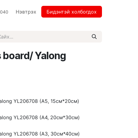
Нэвтрэх
Бидэнтэй холбогдох
2040
 board/ Yalong
Yalong YL206708 (А5, 15см*20см)
Yalong YL206708 (А4, 20см*30см)
Yalong YL206708 (А3, 30см*40см)