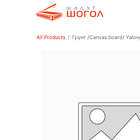
Skip to Content
Дэлгүүр
All Products
Грунт /Canvas board/ Yalo