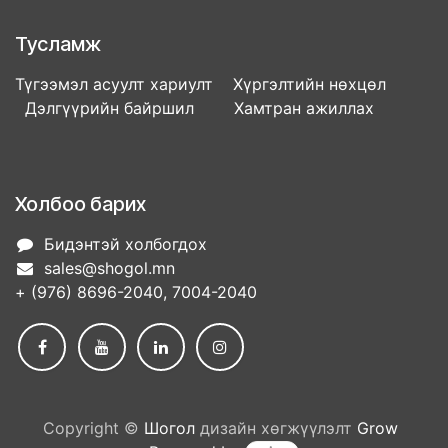
Тусламж
Түгээмэл асуулт хариулт Хүргэлтийн нөхцөл
Дэлгүүрийн байршил Хамтран ажиллах
Холбоо барих
Бидэнтэй холбогдох
sales@shogol.mn
+ (976) 8696-2040, 7004-2040
Copyright ©
Шогол
дизайн хөгжүүлэлт
Grow