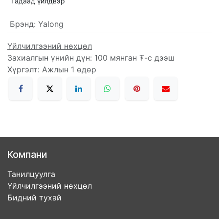
Гадаад үйлдвэр
Брэнд
:
Yalong
Үйлчилгээний нөхцөл
Захиалгын үнийн дүн: 100 мянган ₮-с дээш
Хүргэлт: Ажлын 1 өдөр
Компани
Танилцуулга
Үйлчилгээний нөхцөл
Бидний тухай