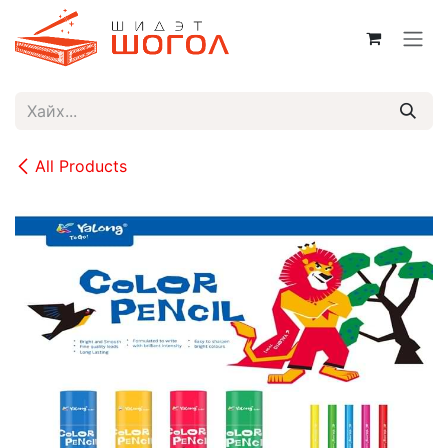
Skip to Content
All Products