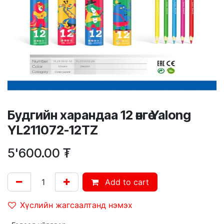
Будгийн харандаа 12 өнгө Yalong
YL211072-12TZ
5'600.00
₮
Add to cart
Хүслийн жагсаалтанд нэмэх