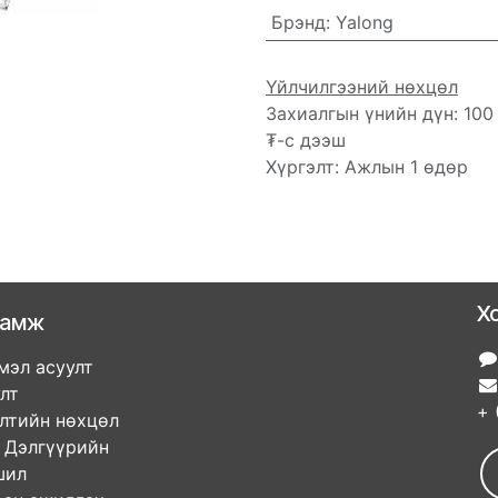
Брэнд
:
Yalong
Үйлчилгээний нөхцөл
Захиалгын үнийн дүн: 100
₮-с дээш
Хүргэлт: Ажлын 1 өдөр
Х
ламж
мэл асуулт
улт
+ 
элтийн нөхцөл
гүүрийн
ршил