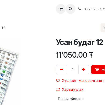
Багш
Багцууд
Хямдрал
♻️ Эко шогол
+976 7004-
-12
Усан будаг 12 
11'050.00
₮
A
Хүслийн жагсаалтанд 
Харьцуулах
Гадаад үйлдвэр