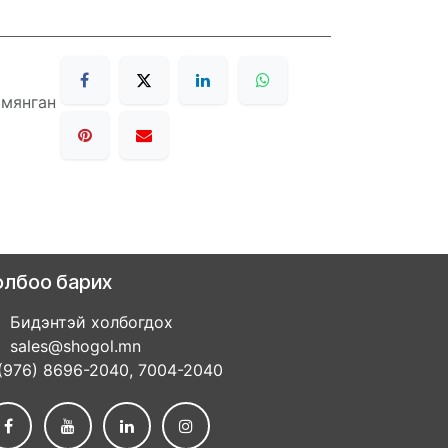
 мянган
олбоо барих
Бидэнтэй холбогдох
sales@shogol.mn
(976) 8696-2040, 7004-2040