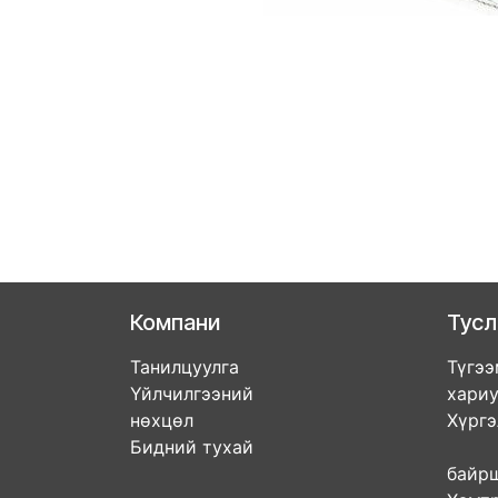
Компани
Тус
Танилцуулга
Түгээ
Үйлчилгээний
хари
нөхцөл
Хүрг
Бидний тухай
Дэл
бай