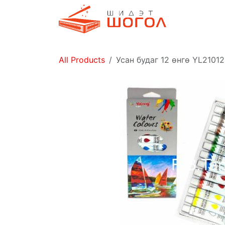
Skip to Content
Дэлгүүр
All Products
Усан будаг 12 өнгө YL21012