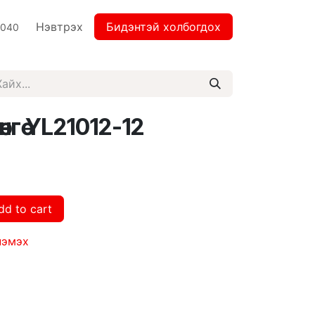
Нэвтрэх
Бидэнтэй холбогдох
2040
өнгө YL21012-12
dd to cart
нэмэх