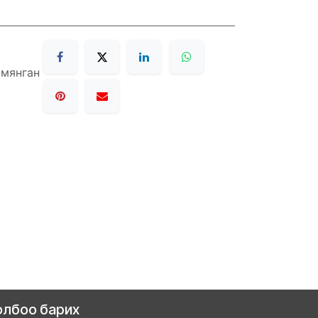
 мянган
олбоо барих