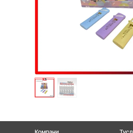
Компани
Тус