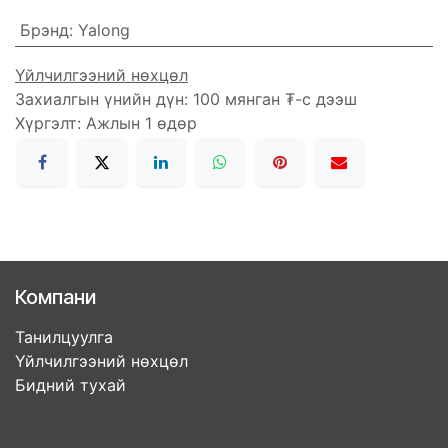
Брэнд
:
Yalong
Үйлчилгээний нөхцөл
Захиалгын үнийн дүн: 100 мянган ₮-с дээш
Хүргэлт: Ажлын 1 өдөр
Компани
Танилцуулга
Үйлчилгээний нөхцөл
Бидний тухай