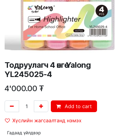
Тодруулагч 4 өнгө Yalong
YL245025-4
4'000.00
₮
Add to cart
Хүслийн жагсаалтанд нэмэх
Гадаад үйлдвэр