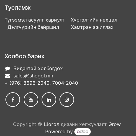
Тусламж
Түгээмэл асуулт хариулт Хүргэлтийн нөхцөл
Дэлгүүрийн байршил Хамтран ажиллах
Холбоо барих
Бидэнтэй холбогдох
sales@shogol.mn
+ (976) 8696-2040, 7004-2040
Copyright ©
Шогол
дизайн хөгжүүлэлт
Grow
Powered by