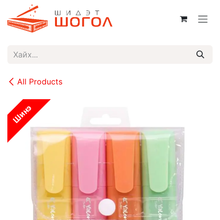
Skip to Content
All Products
Шинэ