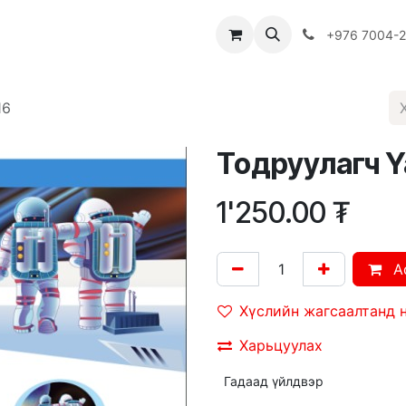
Багш
Багцууд
Хямдрал
♻️ Эко шогол
+976 7004-
16
Тодруулагч Y
1'250.00
₮
A
Хүслийн жагсаалтанд 
Харьцуулах
Гадаад үйлдвэр