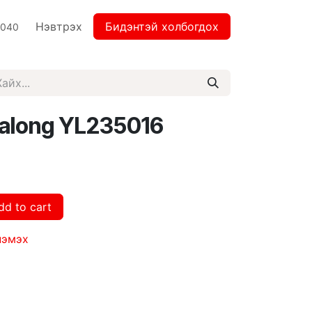
Нэвтрэх
Бидэнтэй холбогдох
2040
along YL235016
dd to cart
нэмэх