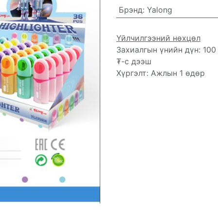
Брэнд
:
Yalong
Үйлчилгээний нөхцөл
Захиалгын үнийн дүн: 100
₮-с дээш
Хүргэлт: Ажлын 1 өдөр