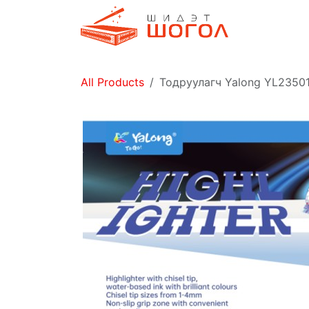
Skip to Content
Дэлгүүр
All Products
Тодруулагч Yalong YL2350