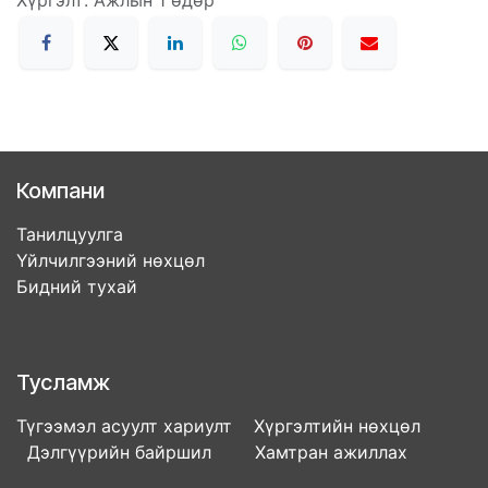
Хүргэлт: Ажлын 1 өдөр
Компани
Танилцуулга
Үйлчилгээний нөхцөл
Бидний тухай
Тусламж
Түгээмэл асуулт хариулт Хүргэлтийн нөхцөл
Дэлгүүрийн байршил Хамтран ажиллах