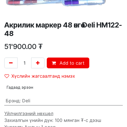
Акрилик маркер 48 өнгө Deli HM122-
48
51'900.00
₮
Add to cart
Хүслийн жагсаалтанд нэмэх
Гадаад эрээн
Брэнд
:
Deli
Үйлчилгээний нөхцөл
Захиалгын үнийн дүн: 100 мянган ₮-с дээш