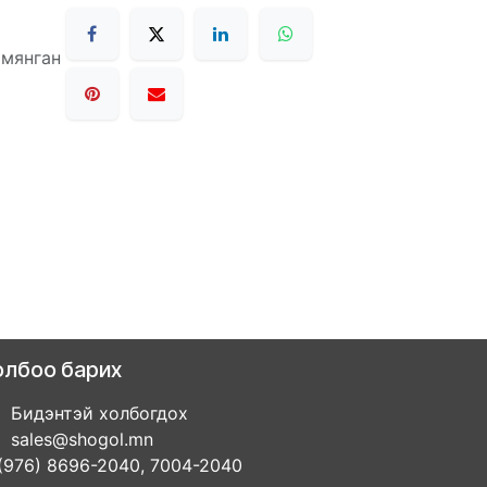
 мянган
олбоо барих
Бидэнтэй холбогдох
sales@shogol.mn
(976) 8696-2040, 7004-2040