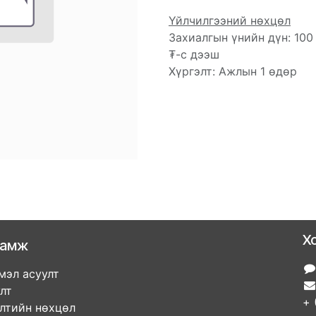
Үйлчилгээний нөхцөл
Захиалгын үнийн дүн: 100
₮-с дээш
Хүргэлт: Ажлын 1 өдөр
Х
ламж
мэл асуулт
улт
+ 
элтийн нөхцөл