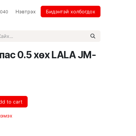
Нэвтрэх
Бидэнтэй холбогдох
2040
апас 0.5 хөх LALA JM-
dd to cart
нэмэх