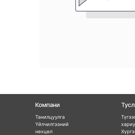
Компани
Тус
Танилцуулга
Түгээ
Үйлчилгээний
хари
нөхцөл
Хүрг