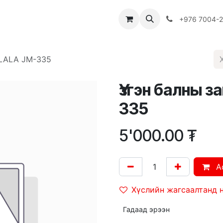
Багш
Багцууд
Хямдрал
♻️ Эко шогол
+976 7004-
 LALA JM-335
Үзгэн балны з
335
5'000.00
₮
A
Хүслийн жагсаалтанд 
Гадаад эрээн