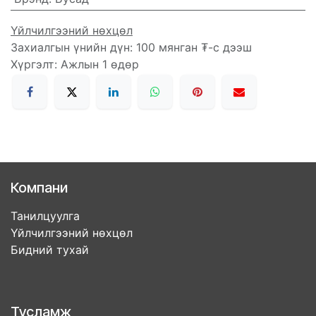
Үйлчилгээний нөхцөл
Захиалгын үнийн дүн: 100 мянган ₮-с дээш
Хүргэлт: Ажлын 1 өдөр
Компани
Танилцуулга
Үйлчилгээний нөхцөл
Бидний тухай
Тусламж