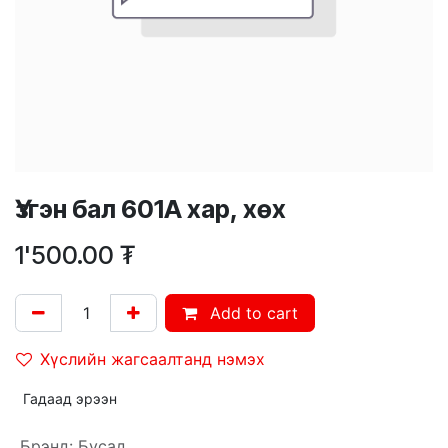
Үзгэн бал 601A хар, хөх
1'500.00
₮
Add to cart
Хүслийн жагсаалтанд нэмэх
Гадаад эрээн
Брэнд
:
Бусад