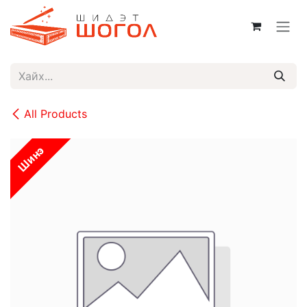
Skip to Content
All Products
Шинэ