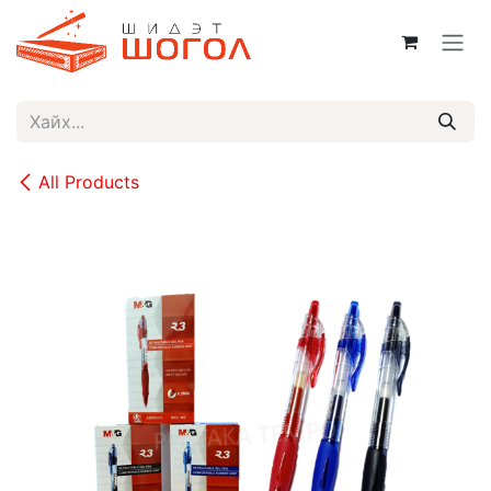
Skip to Content
All Products