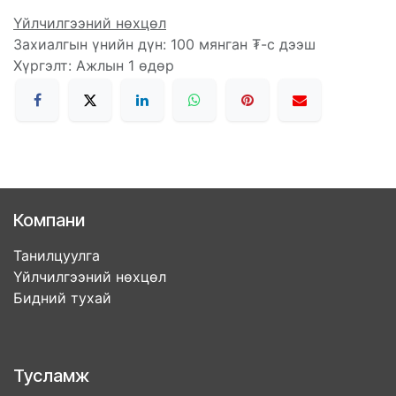
Үйлчилгээний нөхцөл
Захиалгын үнийн дүн: 100 мянган ₮-с дээш
Хүргэлт: Ажлын 1 өдөр
Компани
Танилцуулга
Үйлчилгээний нөхцөл
Бидний тухай
Тусламж