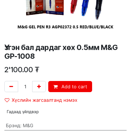
Үзгэн бал дардаг хөх 0.5мм M&G
GP-1008
2'100.00
₮
Add to cart
Хүслийн жагсаалтанд нэмэх
Гадаад үйлдвэр
Брэнд
:
M&G