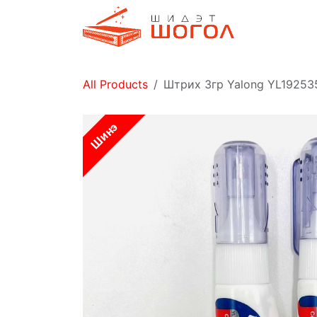
Skip to Content
Дэлгүүр
All Products
Штрих 3гр Yalong YL19253
Шинэ