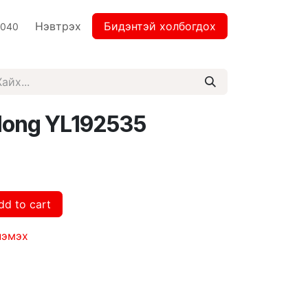
Нэвтрэх
Бидэнтэй холбогдох
2040
long YL192535
dd to cart
нэмэх