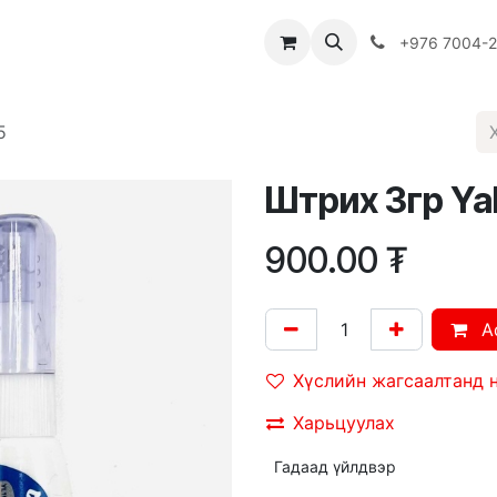
Багш
Багцууд
Хямдрал
♻️ Эко шогол
+976 7004-
5
Штрих 3гр Ya
900.00
₮
A
Хүслийн жагсаалтанд 
Харьцуулах
Гадаад үйлдвэр