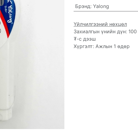
Брэнд
:
Yalong
Үйлчилгээний нөхцөл
Захиалгын үнийн дүн: 100
₮-с дээш
Хүргэлт: Ажлын 1 өдөр