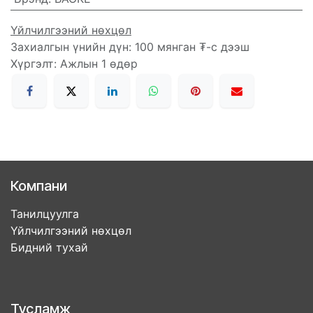
Үйлчилгээний нөхцөл
Захиалгын үнийн дүн: 100 мянган ₮-с дээш
Хүргэлт: Ажлын 1 өдөр
Компани
Танилцуулга
Үйлчилгээний нөхцөл
Бидний тухай
Тусламж