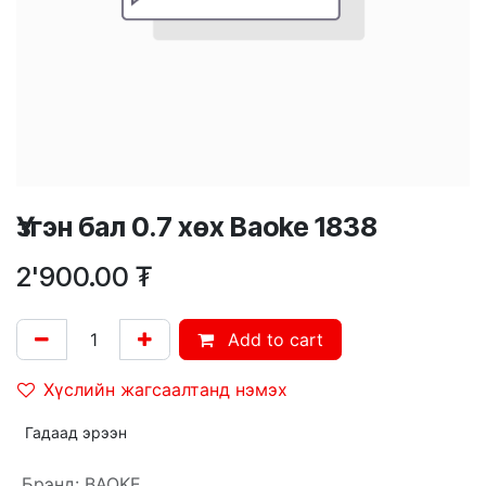
Үзгэн бал 0.7 хөх Baoke 1838
2'900.00
₮
Add to cart
Хүслийн жагсаалтанд нэмэх
Гадаад эрээн
Брэнд
:
BAOKE