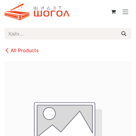
Skip to Content
All Products