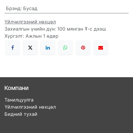
Брэнд
:
Бусад
Үйлчилгээний нөхцөл
Захиалгын үнийн дүн: 100 мянган ₮-с дээш
Хүргэлт: Ажлын 1 өдөр
Компани
Танилцуулга
Үйлчилгээний нөхцөл
Бидний тухай