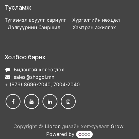
Тусламж
Түгээмэл асуулт хариулт Хүргэлтийн нөхцөл
Дэлгүүрийн байршил Хамтран ажиллах
Холбоо барих
Бидэнтэй холбогдох
sales@shogol.mn
+ (976) 8696-2040, 7004-2040
Copyright ©
Шогол
дизайн хөгжүүлэлт
Grow
Powered by