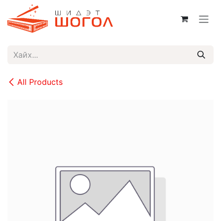
Skip to Content
All Products