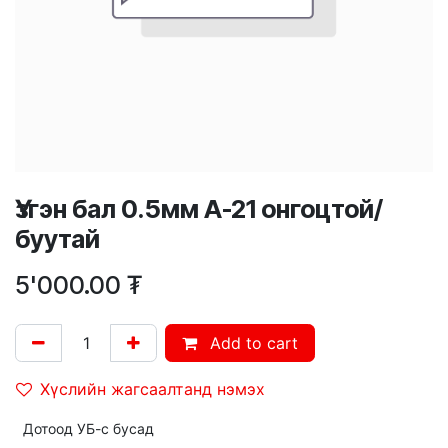
Үзгэн бал 0.5мм A-21 онгоцтой/
буутай
5'000.00
₮
Add to cart
Хүслийн жагсаалтанд нэмэх
Дотоод УБ-с бусад