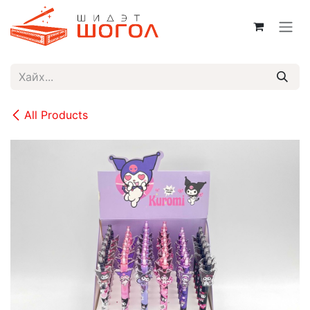
Skip to Content
All Products