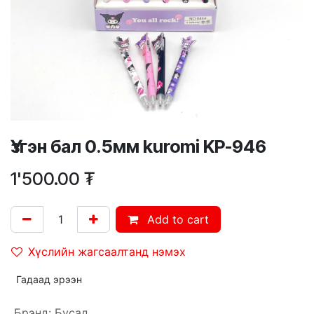
Үзгэн бал 0.5мм kuromi KP-946
1'500.00
₮
Add to cart
Хүслийн жагсаалтанд нэмэх
Гадаад эрээн
Брэнд
:
Бусад