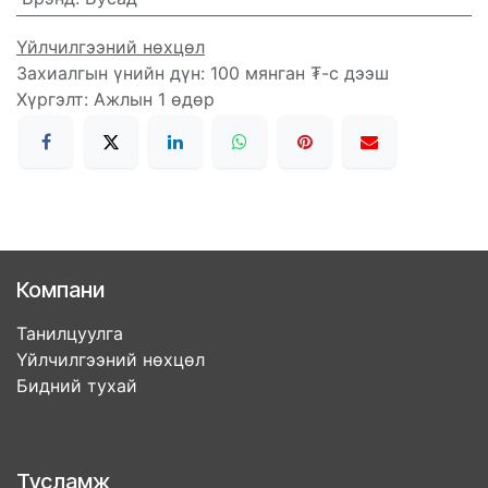
Үйлчилгээний нөхцөл
Захиалгын үнийн дүн: 100 мянган ₮-с дээш
Хүргэлт: Ажлын 1 өдөр
Компани
Танилцуулга
Үйлчилгээний нөхцөл
Бидний тухай
Тусламж