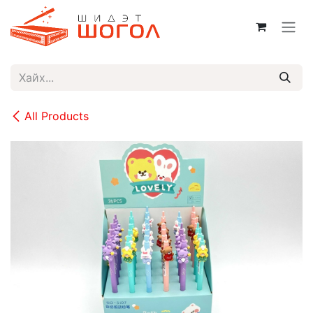
Skip to Content
All Products