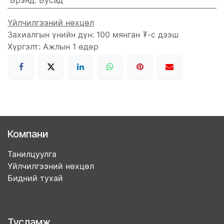
Брэнд
:
Бусад
Үйлчилгээний нөхцөл
Захиалгын үнийн дүн: 100 мянган ₮-с дээш
Хүргэлт: Ажлын 1 өдөр
Компани
Танилцуулга
Үйлчилгээний нөхцөл
Бидний тухай
Тусламж