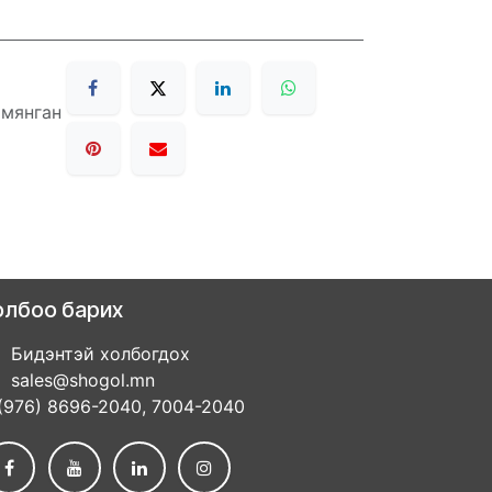
 мянган
олбоо барих
Бидэнтэй холбогдох
sales@shogol.mn
(976) 8696-2040, 7004-2040