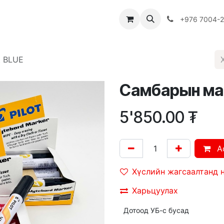
Багш
Багцууд
Хямдрал
♻️ Эко шогол
+976 7004-
t BLUE
Самбарын марк
5'850.00
₮
A
Хүслийн жагсаалтанд 
Харьцуулах
Дотоод УБ-с бусад