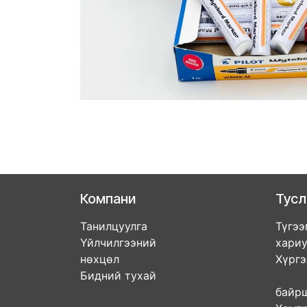
Компани
Тус
Танилцуулга
Түгээ
Үйлчилгээний
хари
нөхцөл
Хүрг
Бидний тухай
Дэл
бай