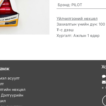
Брэнд
:
PILOT
Үйлчилгээний нөхцөл
Захиалгын үнийн дүн: 100
₮-с дээш
Хүргэлт: Ажлын 1 өдөр
Х
ламж
мэл асуулт
улт
+ 
элтийн нөхцөл
гүүрийн
ршил