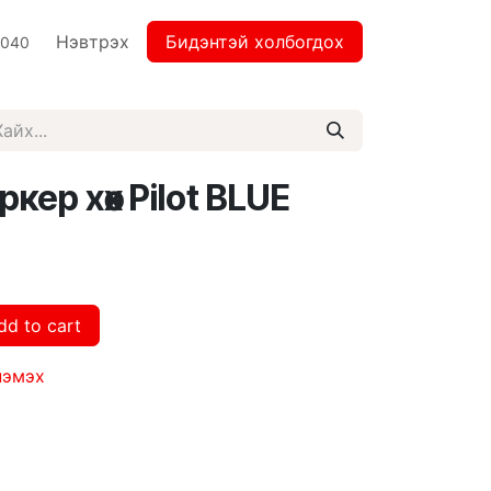
Нэвтрэх
Бидэнтэй холбогдох
2040
ер хөх Pilot BLUE
dd to cart
нэмэх