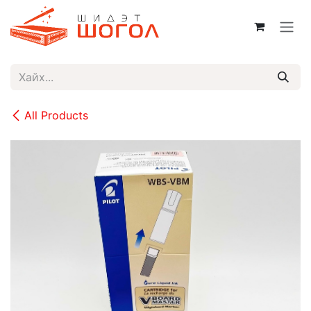
Skip to Content
All Products