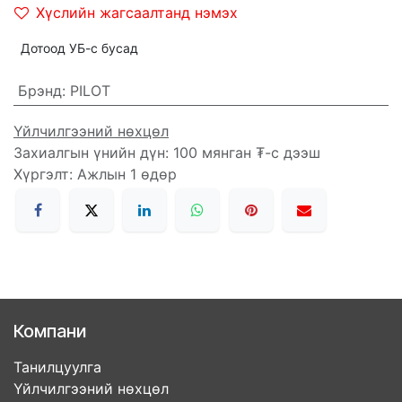
Хүслийн жагсаалтанд нэмэх
Дотоод УБ-с бусад
Брэнд
:
PILOT
Үйлчилгээний нөхцөл
Захиалгын үнийн дүн: 100 мянган ₮-с дээш
Хүргэлт: Ажлын 1 өдөр
Компани
Танилцуулга
Үйлчилгээний нөхцөл