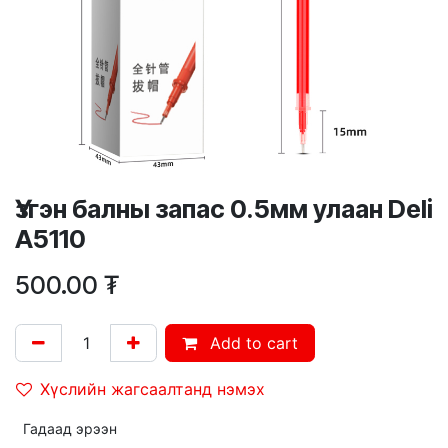
Үзгэн балны запас 0.5мм улаан Deli
A5110
500.00
₮
Add to cart
Хүслийн жагсаалтанд нэмэх
Гадаад эрээн