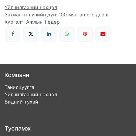
Үйлчилгээний нөхцөл
Захиалгын үнийн дүн: 100 мянган ₮-с дээш
Хүргэлт: Ажлын 1 өдөр
Компани
Танилцуулга
Үйлчилгээний нөхцөл
Бидний тухай
Тусламж