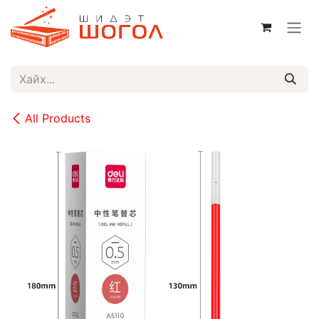
Skip to Content
All Products