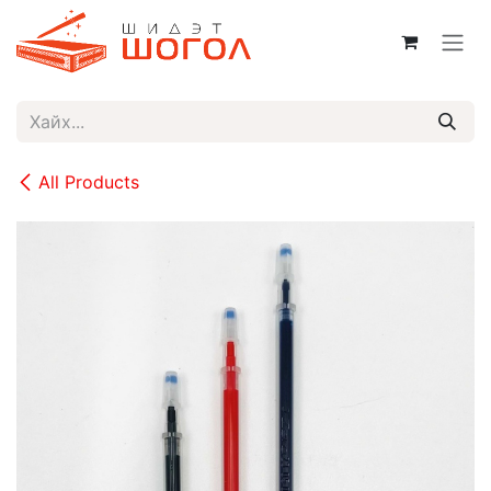
Skip to Content
All Products