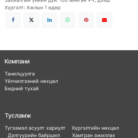
Захиалгын үнийн дүн: 100 мянган ₮-с дээш
Хүргэлт: Ажлын 1 өдөр
Компани
Танилцуулга
Үйлчилгээний нөхцөл
Бидний тухай
Тусламж
Түгээмэл асуулт хариулт Хүргэлтийн нөхцөл
Дэлгүүрийн байршил Хамтран ажиллах