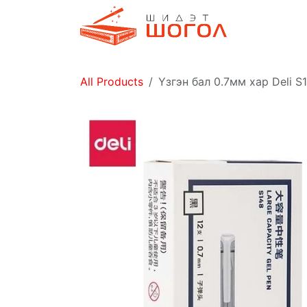
Skip to Content
Дэлгүүр
All Products
Үзгэн бал 0.7мм хар Deli S