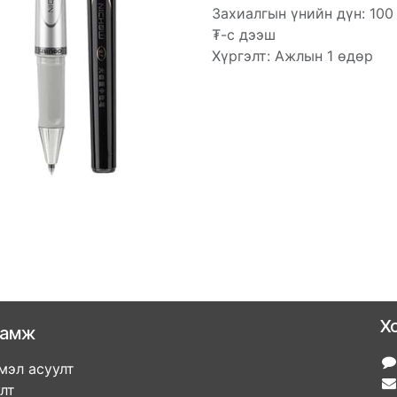
Захиалгын үнийн дүн: 100
₮-с дээш
Хүргэлт: Ажлын 1 өдөр
Х
ламж
мэл асуулт
улт