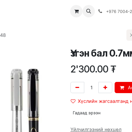
Багш
Багцууд
Хямдрал
♻️ Эко шогол
+976 7004-
148
Үзгэн бал 0.7м
2'300.00
₮
A
Хүслийн жагсаалтанд 
Гадаад эрээн
Үйлчилгээний нөхцөл