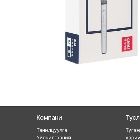
Компани
Тус
Танилцуулга
Түгээ
Үйлчилгээний
хари