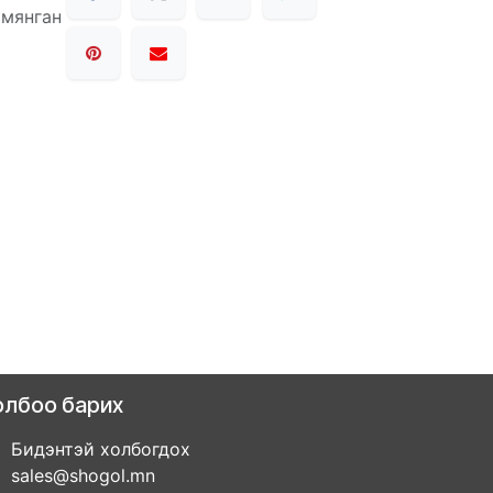
 мянган
олбоо барих
Бидэнтэй холбогдох
sales@shogol.mn