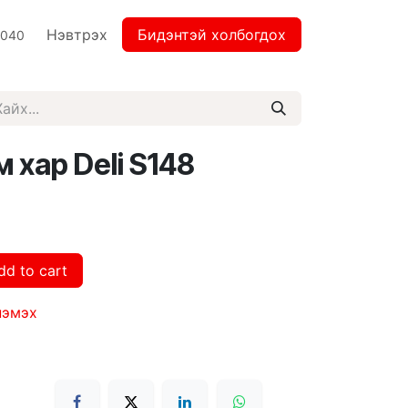
Нэвтрэх
Бидэнтэй холбогдох
2040
м хар Deli S148
dd to cart
нэмэх