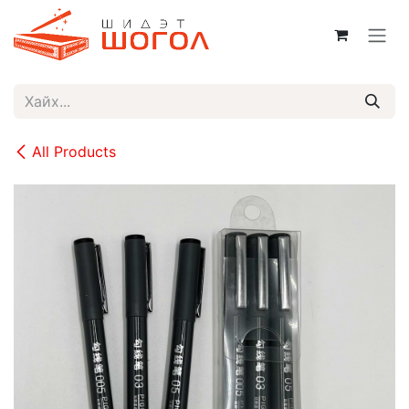
Skip to Content
All Products