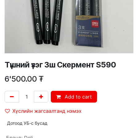
Түүшний үзэг 3ш Скермент S590
6'500.00
₮
Add to cart
Хүслийн жагсаалтанд нэмэх
Дотоод УБ-с бусад
Брэнд
:
Deli