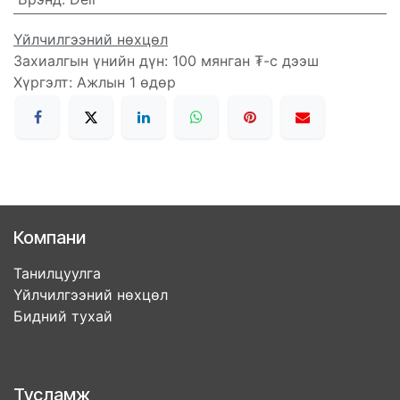
Үйлчилгээний нөхцөл
Захиалгын үнийн дүн: 100 мянган ₮-с дээш
Хүргэлт: Ажлын 1 өдөр
Компани
Танилцуулга
Үйлчилгээний нөхцөл
Бидний тухай
Тусламж