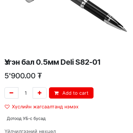
Үзгэн бал 0.5мм Deli S82-01
5'900.00
₮
Add to cart
Хүслийн жагсаалтанд нэмэх
Дотоод УБ-с бусад
Үйлчилгээний нөхцөл