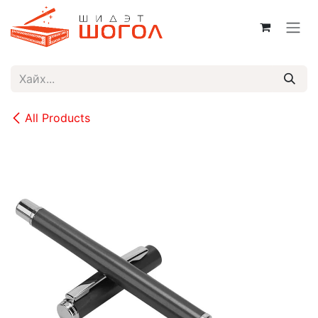
Skip to Content
All Products