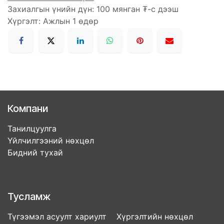
Захиалгын үнийн дүн: 100 мянган ₮-с дээш
Хүргэлт: Ажлын 1 өдөр
Компани
Танилцуулга
Үйлчилгээний нөхцөл
Бидний тухай
Тусламж
Түгээмэл асуулт хариулт Хүргэлтийн нөхцөл