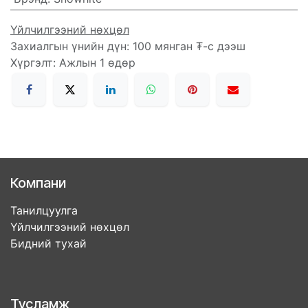
Үйлчилгээний нөхцөл
Захиалгын үнийн дүн: 100 мянган ₮-с дээш
Хүргэлт: Ажлын 1 өдөр
Компани
Танилцуулга
Үйлчилгээний нөхцөл
Бидний тухай
Тусламж