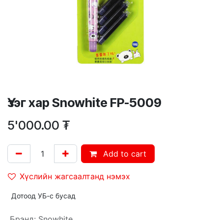
Үзэг хар Snowhite FP-5009
5'000.00
₮
Add to cart
Хүслийн жагсаалтанд нэмэх
Дотоод УБ-с бусад
Брэнд
:
Snowhite