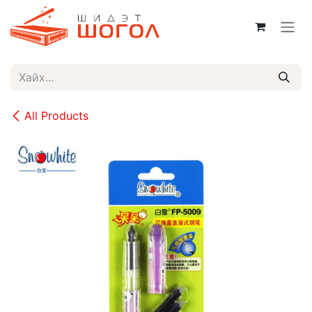
Skip to Content
All Products