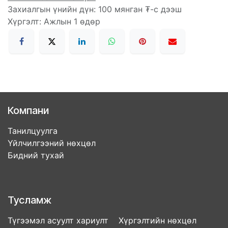
Захиалгын үнийн дүн: 100 мянган ₮-с дээш
Хүргэлт: Ажлын 1 өдөр
Компани
Танилцуулга
Үйлчилгээний нөхцөл
Бидний тухай
Тусламж
Түгээмэл асуулт хариулт Хүргэлтийн нөхцөл