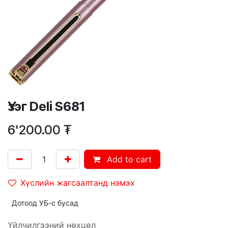
Үзэг Deli S681
6'200.00
₮
Add to cart
Хүслийн жагсаалтанд нэмэх
Дотоод УБ-с бусад
Үйлчилгээний нөхцөл