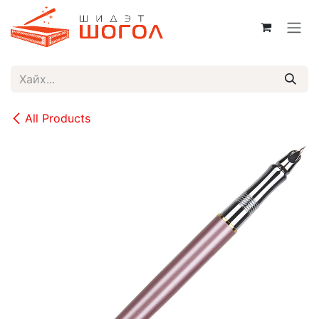
Skip to Content
All Products