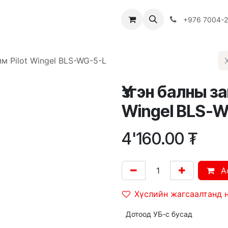
Багш
Багцууд
Хямдрал
♻️ Эко шогол
+976 7004-
мм Pilot Wingel BLS-WG-5-L
Үзгэн балны за
Wingel BLS-
4'160.00
₮
A
Хүслийн жагсаалтанд 
Дотоод УБ-с бусад