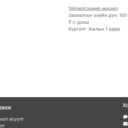
Үйлчилгээний нөхцөл
Захиалгын үнийн дүн: 100
₮-с дээш
Хүргэлт: Ажлын 1 өдөр
Х
ламж
мэл асуулт
улт