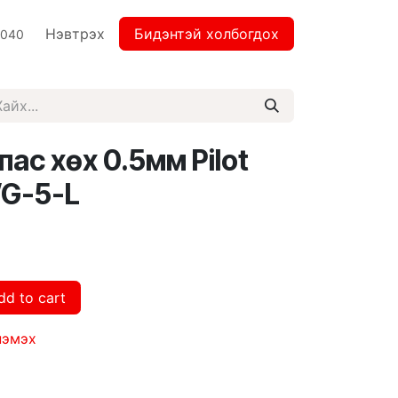
Нэвтрэх
Бидэнтэй холбогдох
2040
пас хөх 0.5мм Pilot
WG-5-L
dd to cart
нэмэх