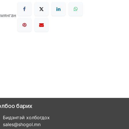
 мянган
олбоо барих
Бидэнтэй холбогдох
sales@shogol.mn