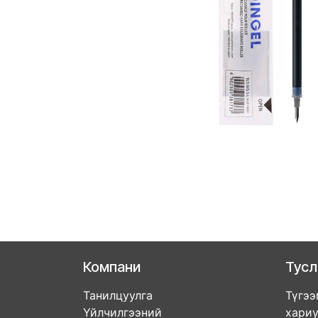
Компани
Тус
Танилцуулга
Түгээ
Үйлчилгээний
хари