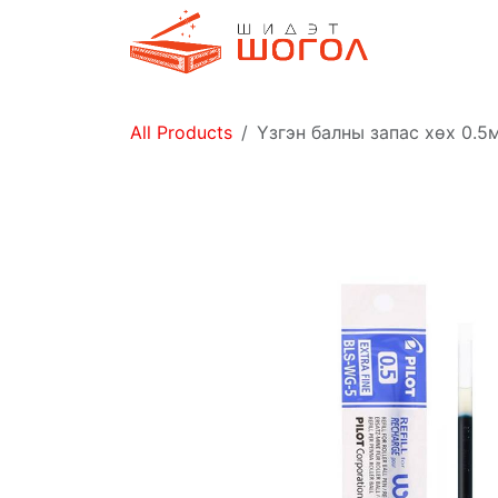
Skip to Content
Дэлгүүр
All Products
Үзгэн балны запас хөх 0.5