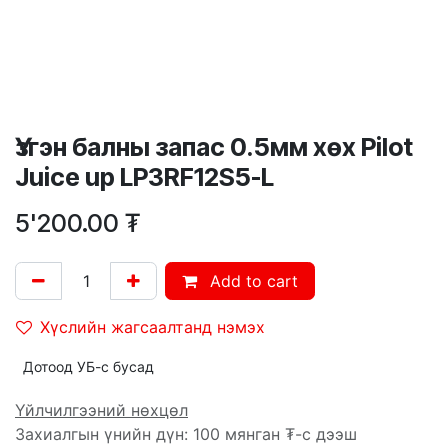
Үзгэн балны запас 0.5мм хөх Pilot
Juice up LP3RF12S5-L
5'200.00
₮
Add to cart
Хүслийн жагсаалтанд нэмэх
Дотоод УБ-с бусад
Үйлчилгээний нөхцөл
Захиалгын үнийн дүн: 100 мянган ₮-с дээш