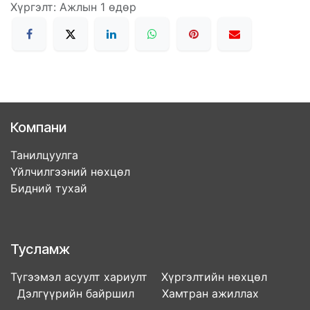
Хүргэлт: Ажлын 1 өдөр
Компани
Танилцуулга
Үйлчилгээний нөхцөл
Бидний тухай
Тусламж
Түгээмэл асуулт хариулт Хүргэлтийн нөхцөл
Дэлгүүрийн байршил Хамтран ажиллах