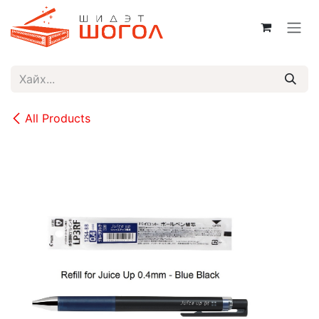
Skip to Content
All Products