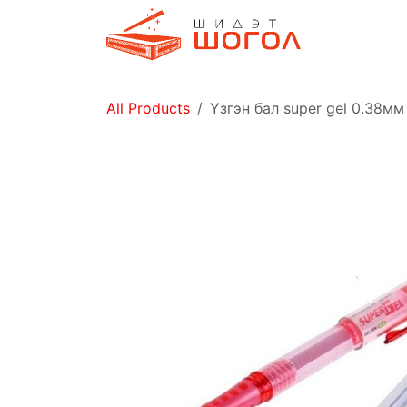
Skip to Content
Дэлгүүр
All Products
Үзгэн бал super gel 0.38м