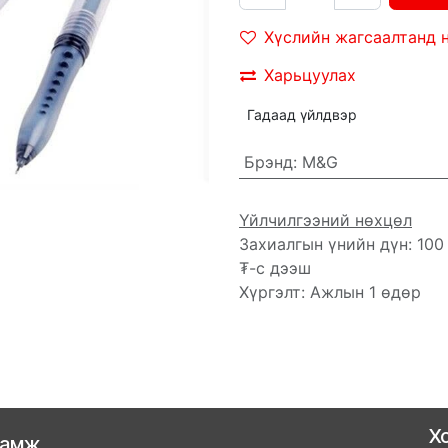
Хүслийн жагсаалтанд 
Харьцуулах
Гадаад үйлдвэр
Брэнд
:
M&G
Үйлчилгээний нөхцөл
Захиалгын үнийн дүн: 100
₮-с дээш
Хүргэлт: Ажлын 1 өдөр
Х
ламж