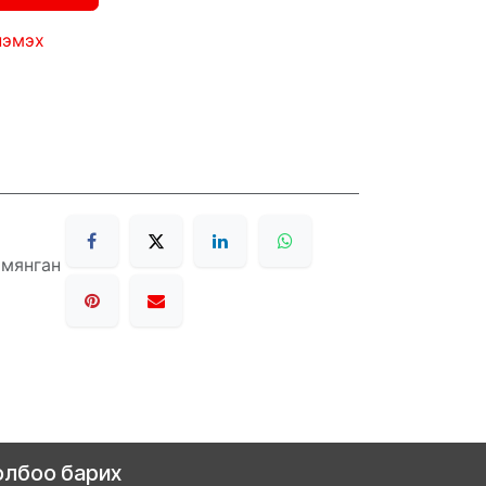
нэмэх
 мянган
олбоо барих