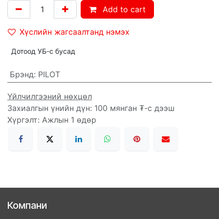
Add to cart
Хүслийн жагсаалтанд нэмэх
Дотоод УБ-с бусад
Брэнд
:
PILOT
Үйлчилгээний нөхцөл
Захиалгын үнийн дүн: 100 мянган ₮-с дээш
Хүргэлт: Ажлын 1 өдөр
Компани