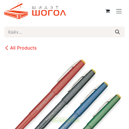
Skip to Content
All Products