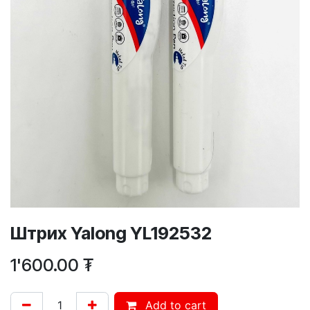
Штрих Yalong YL192532
1'600.00
₮
Add to cart