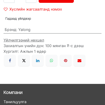
Хүслийн жагсаалтанд нэмэх
Гадаад үйлдвэр
Брэнд
:
Yalong
Үйлчилгээний нөхцөл
Захиалгын үнийн дүн: 100 мянган ₮-с дээш
Хүргэлт: Ажлын 1 өдөр
Компани
Танилцуулга