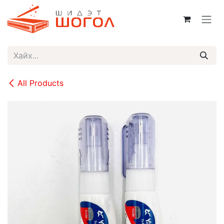
Skip to Content
All Products