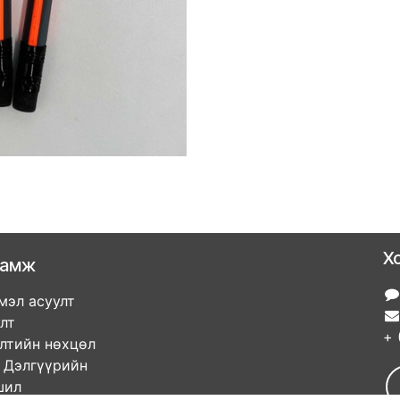
Х
ламж
мэл асуулт
улт
+ 
элтийн нөхцөл
гүүрийн
ршил