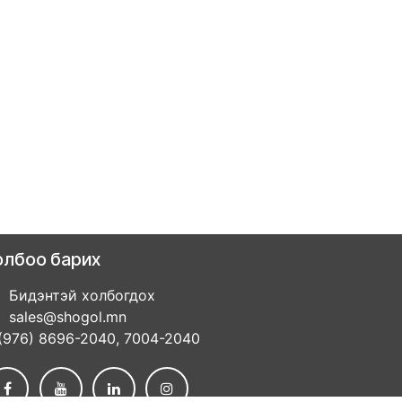
олбоо барих
Бидэнтэй холбогдох
sales@shogol.mn
(976) 8696-2040, 7004-2040