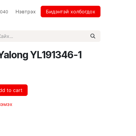
Нэвтрэх
Бидэнтэй холбогдох
2040
Yalong YL191346-1
dd to cart
нэмэх