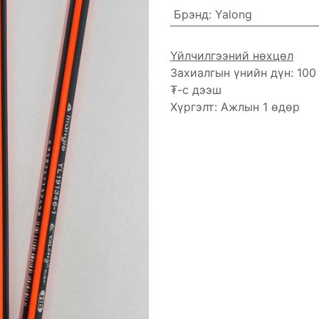
Брэнд
:
Yalong
Үйлчилгээний нөхцөл
Захиалгын үнийн дүн: 100
₮-с дээш
Хүргэлт: Ажлын 1 өдөр