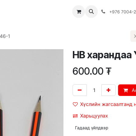
Багш
Багцууд
Хямдрал
♻️ Эко шогол
+976 7004-
46-1
НВ харандаа 
600.00
₮
A
Хүслийн жагсаалтанд 
Харьцуулах
Гадаад үйлдвэр