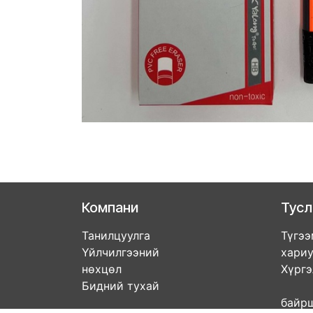
Компани
Тус
Танилцуулга
Түгээ
Үйлчилгээний
хари
нөхцөл
Хүрг
Бидний тухай
Дэл
бай