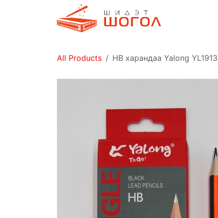
Skip to Content
Дэлгүүр
All Products
НВ харандаа Yalong YL1913