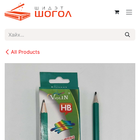
Skip to Content
All Products