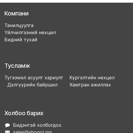
Компани
Танилцуулга
Үйлчилгээний нөхцөл
Бидний тухай
Тусламж
Түгээмэл асуулт хариулт Хүргэлтийн нөхцөл
Дэлгүүрийн байршил Хамтран ажиллах
Холбоо барих
Бидэнтэй холбогдох
sales@shogol.mn