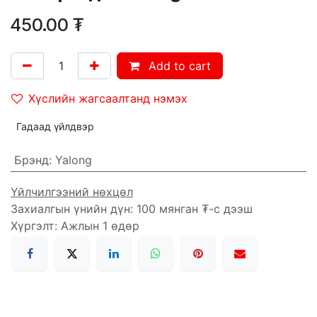
450.00
₮
Add to cart
Хүслийн жагсаалтанд нэмэх
Гадаад үйлдвэр
Брэнд
:
Yalong
Үйлчилгээний нөхцөл
Захиалгын үнийн дүн: 100 мянган ₮-с дээш
Хүргэлт: Ажлын 1 өдөр