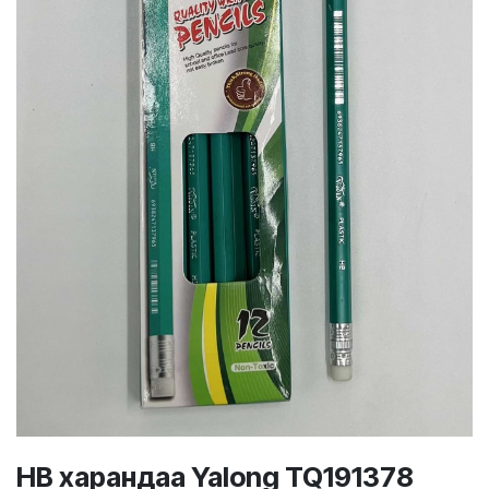
НВ харандаа Yalong TQ191378