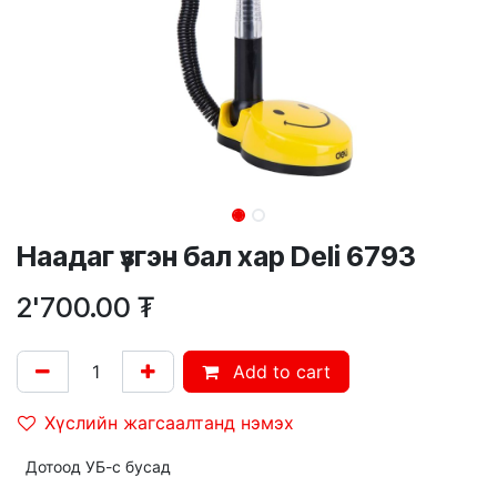
Наадаг үзгэн бал хар Deli 6793
2'700.00
₮
Add to cart
Хүслийн жагсаалтанд нэмэх
Дотоод УБ-с бусад