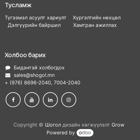
Тусламж
Түгээмэл асуулт хариулт Хүргэлтийн нөхцөл
Дэлгүүрийн байршил Хамтран ажиллах
Холбоо барих
Бидэнтэй холбогдох
sales@shogol.mn
+ (976) 8696-2040, 7004-2040
Copyright ©
Шогол
дизайн хөгжүүлэлт
Grow
Powered by