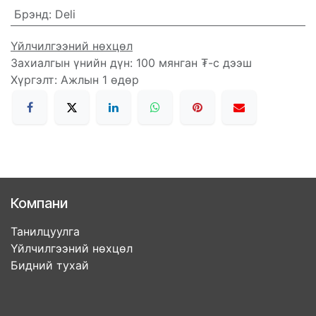
Брэнд
:
Deli
Үйлчилгээний нөхцөл
Захиалгын үнийн дүн: 100 мянган ₮-с дээш
Хүргэлт: Ажлын 1 өдөр
Компани
Танилцуулга
Үйлчилгээний нөхцөл
Бидний тухай