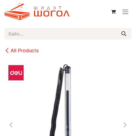
Skip to Content
All Products