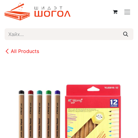
Skip to Content
All Products