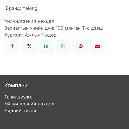
Брэнд
:
Yalong
Үйлчилгээний нөхцөл
Захиалгын үнийн дүн: 100 мянган ₮-с дээш
Хүргэлт: Ажлын 1 өдөр
Компани
Танилцуулга
Үйлчилгээний нөхцөл
Бидний тухай