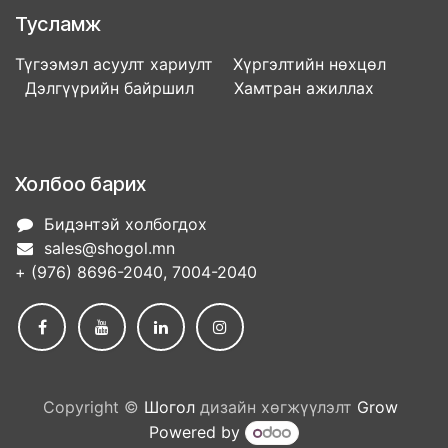
Тусламж
Түгээмэл асуулт хариулт Хүргэлтийн нөхцөл
Дэлгүүрийн байршил Хамтран ажиллах
Холбоо барих
Бидэнтэй холбогдох
sales@shogol.mn
+ (976) 8696-2040, 7004-2040
Copyright ©
Шогол
дизайн хөгжүүлэлт
Grow
Powered by