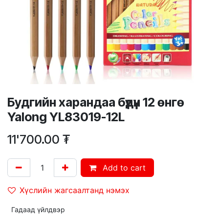
Будгийн харандаа бүдүүн 12 өнгө
Yalong YL83019-12L
11'700.00
₮
Add to cart
Хүслийн жагсаалтанд нэмэх
Гадаад үйлдвэр