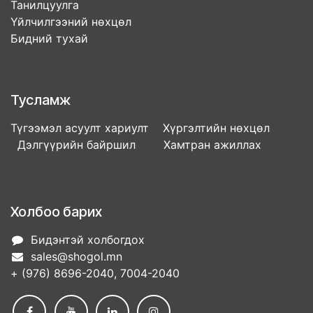
Танилцуулга
Үйлчилгээний нөхцөл
Бидний тухай
Тусламж
Түгээмэл асуулт хариулт Хүргэлтийн нөхцөл
Дэлгүүрийн байршил Хамтран ажиллах
Холбоо барих
Бидэнтэй холбогдох
sales@shogol.mn
+ (976) 8696-2040, 7004-2040