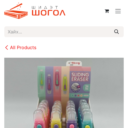
Skip to Content
All Products