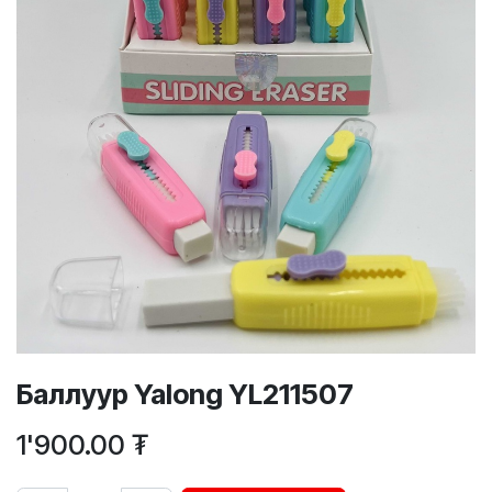
Баллуур Yalong YL211507
1'900.00
₮