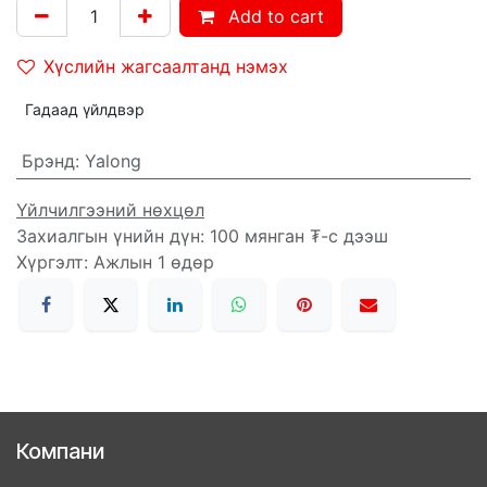
Add to cart
Хүслийн жагсаалтанд нэмэх
Гадаад үйлдвэр
Брэнд
:
Yalong
Үйлчилгээний нөхцөл
Захиалгын үнийн дүн: 100 мянган ₮-с дээш
Хүргэлт: Ажлын 1 өдөр
Компани