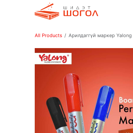
Skip to Content
Дэлгүүр
All Products
Арилдаггүй маркер Yalong