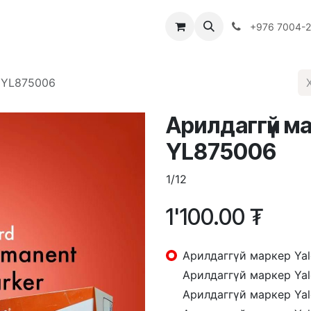
Багш
Багцууд
Хямдрал
♻️ Эко шогол
+976 7004-
 YL875006
Арилдаггүй м
YL875006
1/12
1'100.00
₮
Арилдаггүй маркер Yal
Арилдаггүй маркер Ya
Арилдаггүй маркер Yal