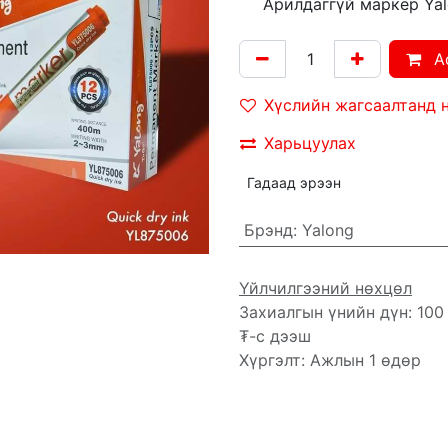
Арилдаггүй маркер Yal
A
Хүслийн жагсаалтанд 
Харьцуулах
Гадаад эрээн
Брэнд
:
Yalong
Үйлчилгээний нөхцөл
Захиалгын үнийн дүн: 100
₮-с дээш
Хүргэлт: Ажлын 1 өдөр