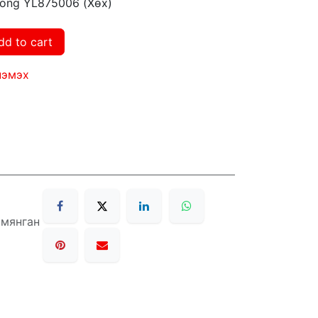
ong YL875006 (Хөх)
dd to cart
нэмэх
 мянган