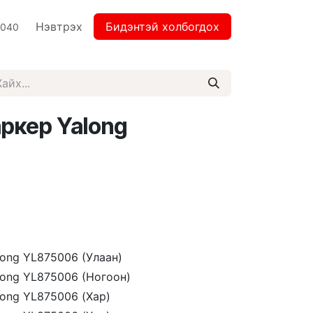
Нэвтрэх
Бидэнтэй холбогдох
2040
аркер Yalong
ong YL875006 (Улаан)
long YL875006 (Ногоон)
ong YL875006 (Хар)