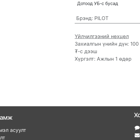
Дотоод УБ-с бусад
Брэнд
:
PILOT
Үйлчилгээний нөхцөл
Захиалгын үнийн дүн: 100
₮-с дээш
Хүргэлт: Ажлын 1 өдөр
Х
ламж
мэл асуулт
улт