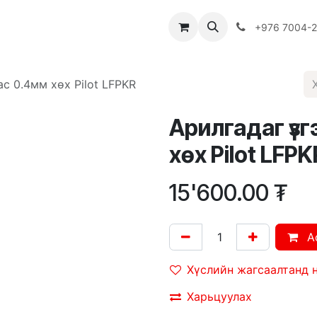
Багш
Багцууд
Хямдрал
♻️ Эко шогол
+976 7004-
ас 0.4мм хөх Pilot LFPKR
Арилгадаг үзг
хөх Pilot LFPK
15'600.00
₮
A
Хүслийн жагсаалтанд 
Харьцуулах