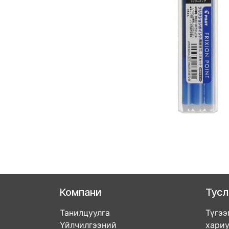
Компани
Тус
Танилцуулга
Түгээ
Үйлчилгээний
хари