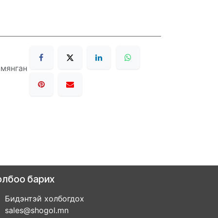
 мянган
олбоо барих
Бидэнтэй холбогдох
sales@shogol.mn