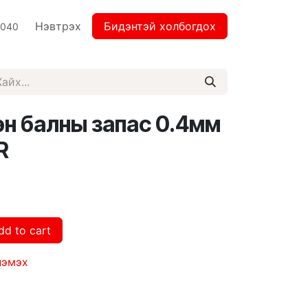
Нэвтрэх
Бидэнтэй холбогдох
2040
эн балны запас 0.4мм
R
dd to cart
нэмэх