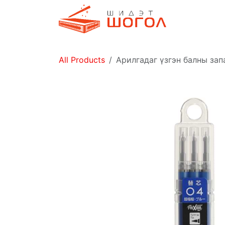
Skip to Content
Дэлгүүр
All Products
Арилгадаг үзгэн балны зап